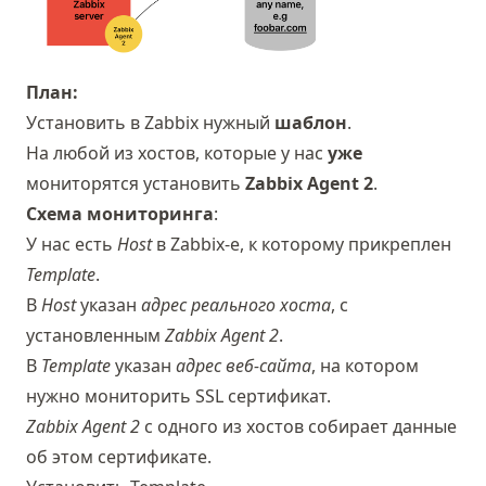
План:
Установить в Zabbix нужный
шаблон
.
На любой из хостов, которые у нас
уже
мониторятся установить
Zabbix Agent 2
.
Схема мониторинга
:
У нас есть
Host
в Zabbix-е, к которому прикреплен
Template
.
В
Host
указан
адрес реального хоста
, с
установленным
Zabbix Agent 2
.
В
Template
указан
адрес веб-сайта
, на котором
нужно мониторить SSL сертификат.
Zabbix Agent 2
с одного из хостов собирает данные
об этом сертификате.