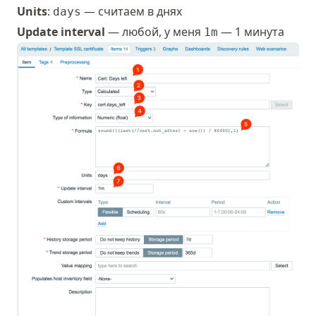
Units
:
— считаем в днях
days
Update interval
— любой, у меня
— 1 минута
1m