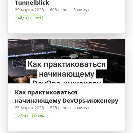
Tunnelblick
29 марта 2023
·
608 слов
·
3 минут
Гайды
Софт
Как практиковаться
начинающему DevOps-инженеру
25 марта 2023
·
825 слов
·
4 минут
Работа
Гайды