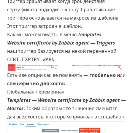
Триггер срабатывает когда срок действия
сертификата подходит к концу. Срабатывание
триггера основывается на макросе из шаблона.
Этот триггер встроен в шаблон.
Как мы можем видеть в меню
Templates
—
Website certificate by Zabbix agent
—
Triggers
наш триггер базируется на некой переменной
.
CERT.EXPIRY.WARN
Есть две опции как ее поменять —
глобально
или
специфично для хоста:
Глобальная переменная
Templates
—
Website certificate by Zabbix agent
—
Macros.
Таким образом это значение сменится
для всех хостов, к которым привязан этот шаблон.