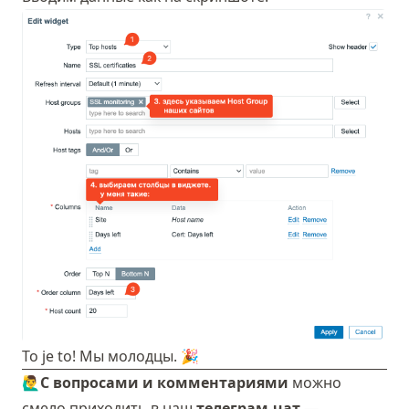
To je to! Мы молодцы. 🎉
🙋‍♂️
С вопросами и комментариями
можно
смело приходить в наш
телеграм-чат
—