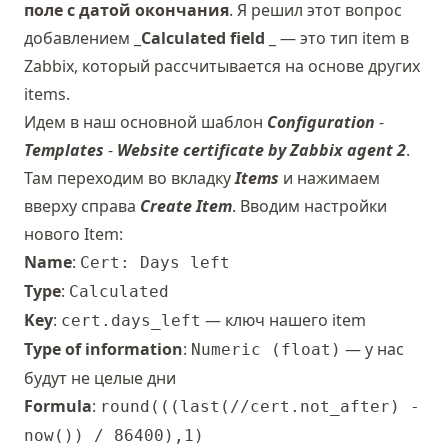
поле с датой окончания
. Я решил этот вопрос
добавлением _
Calculated field
_ — это тип item в
Zabbix, который рассчитывается на основе других
items.
Идем в наш основной шаблон
Configuration
-
Templates
-
Website certificate by Zabbix agent 2
.
Там переходим во вкладку
Items
и нажимаем
вверху справа
Create Item
. Вводим настройки
нового Item:
Name
:
Cert: Days left
Type
:
Calculated
Key
:
— ключ нашего item
cert.days_left
Type of information
:
— у нас
Numeric (float)
будут не целые дни
Formula
:
round(((last(//cert.not_after) -
now()) / 86400),1)